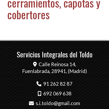
cerramientos, capotas y
cobertores
Servicios Integrales del Toldo
Calle Reinosa 14,
Fuenlabrada
,
28941
,
(Madrid)
91 262 82 87
692 069 638
s.i.toldo
gmail.com