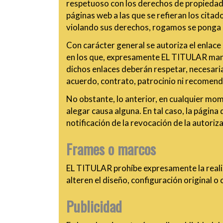
respetuoso con los derechos de propiedad 
páginas web a las que se refieran los citad
violando sus derechos, rogamos se ponga 
Con carácter general se autoriza el enlace
en los que, expresamente EL TITULAR manif
dichos enlaces deberán respetar, necesaria
acuerdo, contrato, patrocinio ni recomenda
No obstante, lo anterior, en cualquier mo
alegar causa alguna. En tal caso, la págin
notificación de la revocación de la autori
Frames o marcos
EL TITULAR prohíbe expresamente la realiz
alteren el diseño, configuración original o
Publicidad