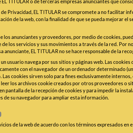
 de EL TITULAR o de terceras empresas anunciantes que consi
ica de Privacidad, EL TITULAR se compromete a no facilitar in
ación de la web, con la finalidad de que se pueda mejorar el 
 los anunciantes y proveedores, por medio de cookies, puede
 de los servicios y sus movimientos a través de la red. Por no
sa anunciante, EL TITULAR no se hace responsable de la rec
n usuario navega por sus sitios y páginas web. Las cookies qu
camente con el navegador de un ordenador determinado (un 
. Las cookies sirven solo para fines exclusivamente internos,
 leer los archivos cookie creados por otros proveedores o siti
n pantalla de la recepción de cookies y para impedir la instal
es de su navegador para ampliar esta información.
o
rvicios de la web de acuerdo con los términos expresados en 