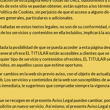
ización de esta página web y todas las URLs, subdominios y di
és de este sitio se puedan obtener, están sujetos a los térmi
 Política de Cookies, sin perjuicio de que el acceso a alguno d
es generales, particulares o adicionales.
etalladas en estos textos legales, no son de su conformidad
 de los servicios y contenidos en ella incluidos, implicará la 
 dada la posibilidad de que se pueda acceder a esta página de
general ofrece EL TITULAR están accesibles a clientes que se
ualquier tipo de servicio y contenidos ofrecidos, EL TITULAR s
enidos, en aquellos casos que estime oportuno.
 cambios en la web sin previo aviso, con el objeto de actualiza
eb. Los servicios y contenidos de la web son susceptibles de 
es inmediata, le sugerimos que compruebe siempre la vigencia 
que se recogen en el presente Aviso Legal pueden cambiar, po
licite un nuevo servicio. Así mismo, el presente Aviso Legal 