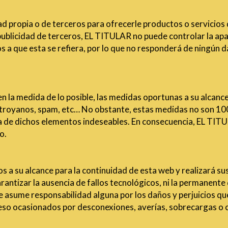
ad propia o de terceros para ofrecerle productos o servicios
publicidad de terceros, EL TITULAR no puede controlar la apari
s a que esta se refiera, por lo que no responderá de ningún d
la medida de lo posible, las medidas oportunas a su alcance 
 troyanos, spam, etc… No obstante, estas medidas no son 100
a de dichos elementos indeseables. En consecuencia, EL TIT
o.
 a su alcance para la continuidad de esta web y realizará s
antizar la ausencia de fallos tecnológicos, ni la permanente d
e asume responsabilidad alguna por los daños y perjuicios qu
acceso ocasionados por desconexiones, averías, sobrecargas o c