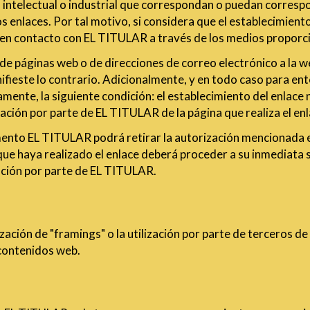
intelectual o industrial que correspondan o puedan correspo
os enlaces. Por tal motivo, si considera que el establecimient
en contacto con EL TITULAR a través de los medios proporc
 de páginas web o de direcciones de correo electrónico a la 
ieste lo contrario. Adicionalmente, y en todo caso para ente
mente, la siguiente condición: el establecimiento del enlace 
ción por parte de EL TITULAR de la página que realiza el enl
mento EL TITULAR podrá retirar la autorización mencionada en
a que haya realizado el enlace deberá proceder a su inmediata 
zación por parte de EL TITULAR.
ación de "framings" o la utilización por parte de terceros 
 contenidos web.