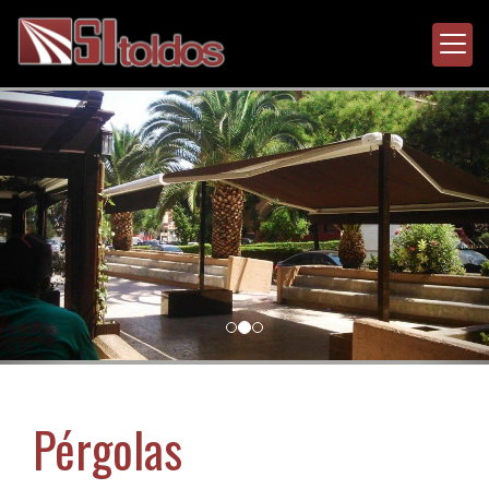
prev
nex
Pérgolas